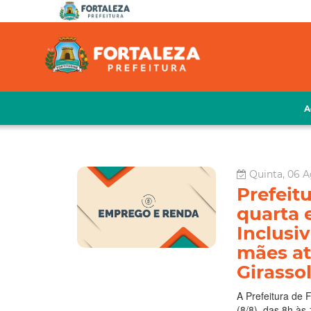
A
Quinta, 06 A
Prefeitu
quarta 
Inclusi
mães at
Girasso
A Prefeitura de 
(8/8), das 8h às 