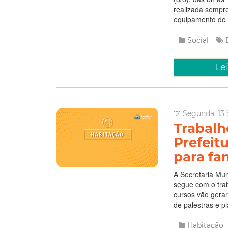
realizada sempr
equipamento do e
Social
Le
Segunda, 13 
Trabalh
Prefeit
para fam
A Secretaria Mun
segue com o trab
cursos vão gerar
de palestras e pl
Habitação