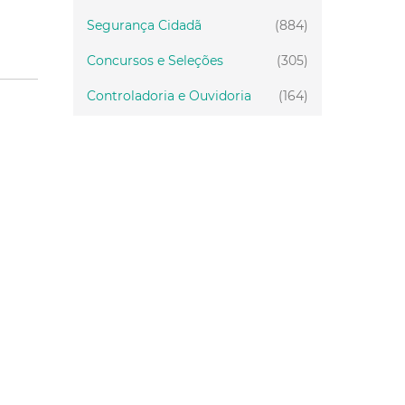
Segurança Cidadã
(884)
Concursos e Seleções
(305)
Controladoria e Ouvidoria
(164)
Servidor
(199)
Fiscalização
(151)
Proteção Animal
(33)
Relações Comunitárias
(10)
Mulheres
(21)
Regionais
(58)
Primeira Infância
(30)