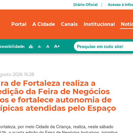
Diário Oficial
Acesso à Inf
Portal
A Cidade
Canais
Institucional
Notí
A+
A
cessibilidade:
A-
gosto 2026 16:28
ra de Fortaleza realiza a
edição da Feira de Negócios
vos e fortalece autonomia de
ípicas atendidas pelo Espaço
l
Fortaleza, por meio Cidade da Criança, realiza, neste sábado
12h, a quarta edição da Feira de Negócios Inclusivos, iniciativa