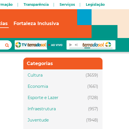
ormação
Transparência
Serviços
Legislação
cias
Fortaleza Inclusiva
Categorias
Cultura
(3659)
Economia
(1661)
Esporte e Lazer
(1128)
Infraestrutura
(957)
Juventude
(1948)