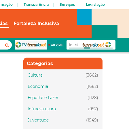
ormação
Transparência
Serviços
Legislação
cias
Fortaleza Inclusiva
Categorias
Cultura
(3662)
Economia
(1662)
Esporte e Lazer
(1128)
Infraestrutura
(957)
Juventude
(1949)