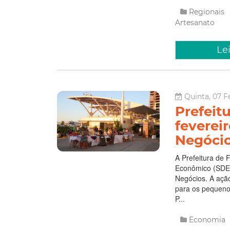
Regionais
Artesanato
Le
Quinta, 07 F
Prefeit
feverei
Negóci
A Prefeitura de 
Econômico (SDE
Negócios. A ação
para os pequeno
P...
Economia