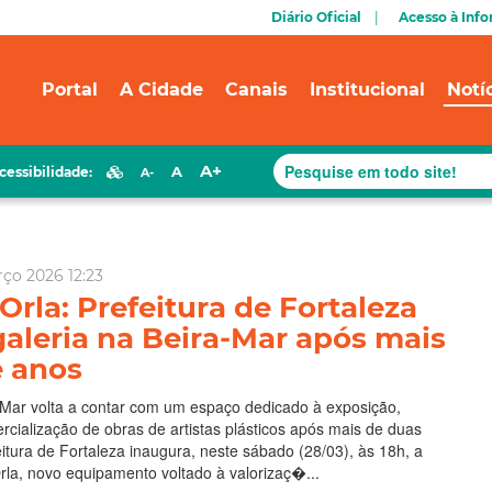
Diário Oficial
Acesso à Inf
Portal
A Cidade
Canais
Institucional
Notí
A+
A
cessibilidade:
A-
rço 2026 12:23
Orla: Prefeitura de Fortaleza
galeria na Beira-Mar após mais
e anos
-Mar volta a contar com um espaço dedicado à exposição,
cialização de obras de artistas plásticos após mais de duas
itura de Fortaleza inaugura, neste sábado (28/03), às 18h, a
Orla, novo equipamento voltado à valorizaç�...