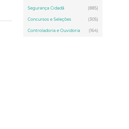
Segurança Cidadã
(885)
Concursos e Seleções
(305)
Controladoria e Ouvidoria
(164)
Servidor
(199)
Fiscalização
(151)
Proteção Animal
(34)
Relações Comunitárias
(10)
Mulheres
(21)
Regionais
(58)
Primeira Infância
(30)