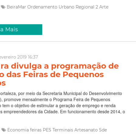
BeiraMar
Ordenamento Urbano
Regional 2
Arte
ia Mais
evereiro 2019 16:37
ura divulga a programação de
ro das Feiras de Pequenos
os
Fortaleza, por meio da Secretaria Municipal do Desenvolvimento
), promove mensalmente o Programa Feira de Pequenos
 tem o objetivo de estimular a geração de emprego e renda
s empreendedores da Cidade. Em funcionamento desde 2014, o
Economia
feiras
PES
Terminais
Artesanato
Sde