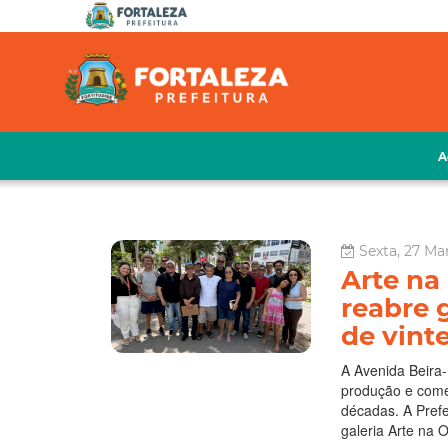
A
Sexta, 27 Ma
Arte na 
reabre 
de vint
A Avenida Beira
produção e comer
décadas. A Prefe
galeria Arte na 