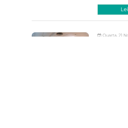
Le
Quarta, 21 N
Prefeit
realiza
de Desi
A Prefeitura de 
novembro, a 2ª J
Sebrae-CE, em Fo
relação do desig
Fortaleza
Design
Sde
Eco
Le