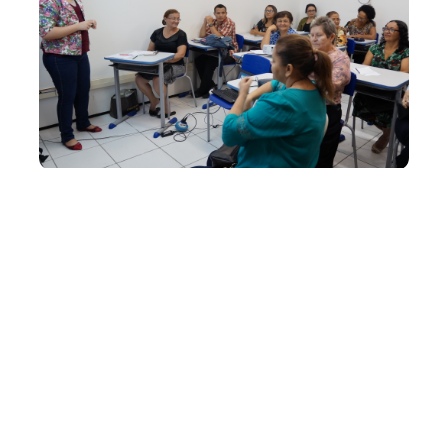
Segunda, 07 Outubro 2019 14:28
Prefeitura oferta
capacitações gratuitas
para empreendedores de
Fortaleza
Com o intuito de apoiar os micro e pequenos
empreendedores locais no aperfeiçoamento do seu
negócio, a Prefeitura de Fortaleza oferta mensalmente,
por meio da Secretaria Municipal do Desenvolvimento
Econômico (SDE), capacitações gratuitas como parte do
Programa de Empreendedorismo Sustentável....