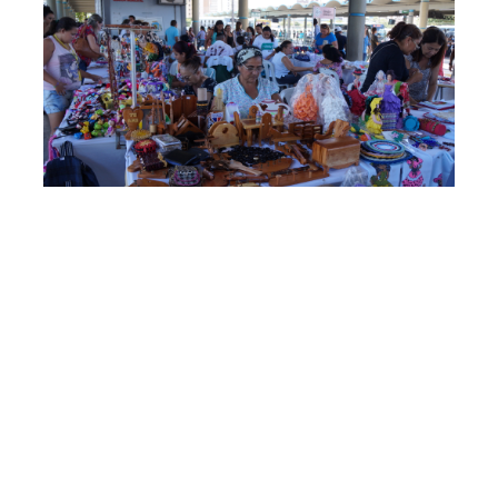
Sexta, 08 Dezembro 2017 10:00
Prefeitura de Fortaleza
intensifica feiras
artesanais neste fim de
ano
No embalo das compras de natal, os artesãos
cadastrados no projeto Feiras de Pequenos Negócios
terão espaço garantido para comercialização de produtos