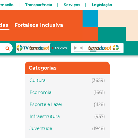
ormação
Transparência
Serviços
Legislação
cias
Fortaleza Inclusiva
Categorias
Cultura
(3659)
Economia
(1661)
Esporte e Lazer
(1128)
Infraestrutura
(957)
Juventude
(1948)