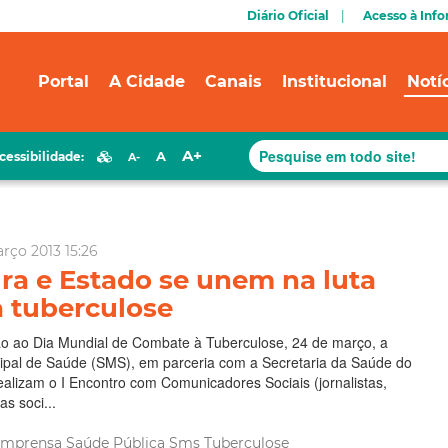
Diário Oficial
Acesso à Inf
Portal
A Cidade
Canais
Institucional
Notí
A+
A
cessibilidade:
A-
arço 2013 15:26
ura e Estado se unem na luta
a tuberculose
ao Dia Mundial de Combate à Tuberculose, 24 de março, a
cipal de Saúde (SMS), em parceria com a Secretaria da Saúde do
ealizam o I Encontro com Comunicadores Sociais (jornalistas,
as soci...
Imprensa
Saúde Pública
Sms
Tuberculose