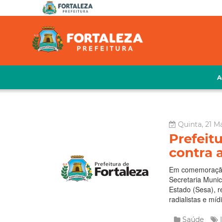
A
Quinta, 21 M
Prefeit
contra 
Em comemoração 
Secretaria Muni
Estado (Sesa), r
radialistas e mídi
Saúde