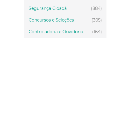
Segurança Cidadã
(884)
Concursos e Seleções
(305)
Controladoria e Ouvidoria
(164)
Servidor
(199)
Fiscalização
(151)
Proteção Animal
(33)
Relações Comunitárias
(10)
Mulheres
(21)
Regionais
(58)
Primeira Infância
(30)