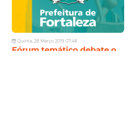
Quinta, 28 Março 2019 07:48
Fórum temático debate o
controle da tuberculose
em Fortaleza
Dando continuidade às atividades alusivas ao Dia Mundial
de Combate à Tuberculose, iniciadas no dia 23 de março,
a Prefeitura de Fortaleza, por meio da Secretaria
Municipal da Saúde (SMS) realiza nesta sexta-feira
(29/03), das 8h às 12h, o 1º Fórum temático –
Tuberculose em Fortaleza: O Co...
Saúde
Fórum
Saúde
Tuberculose