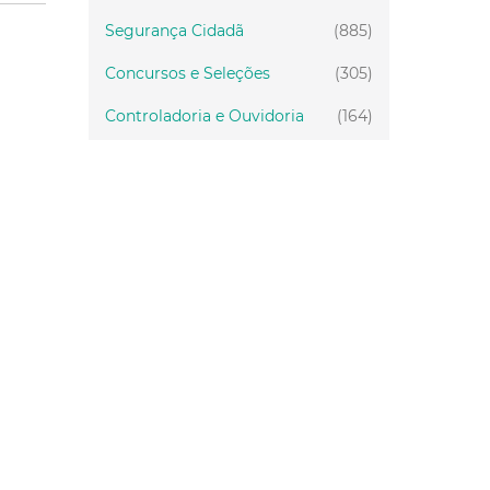
Segurança Cidadã
(885)
Concursos e Seleções
(305)
Controladoria e Ouvidoria
(164)
Servidor
(199)
Fiscalização
(151)
Proteção Animal
(34)
Relações Comunitárias
(10)
Mulheres
(21)
Regionais
(58)
Primeira Infância
(30)