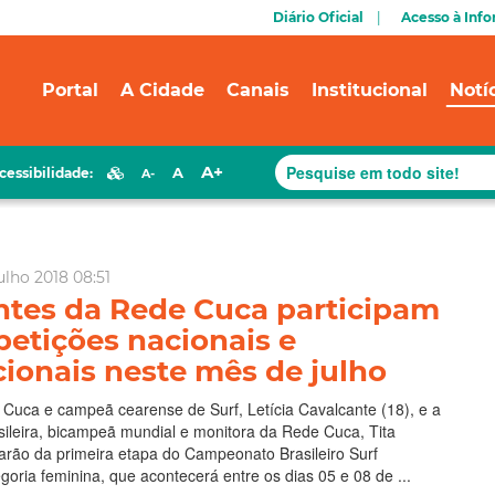
Diário Oficial
Acesso à Inf
Portal
A Cidade
Canais
Institucional
Notí
A+
A
cessibilidade:
A-
ulho 2018 08:51
ntes da Rede Cuca participam
etições nacionais e
cionais neste mês de julho
Cuca e campeã cearense de Surf, Letícia Cavalcante (18), e a
ileira, bicampeã mundial e monitora da Rede Cuca, Tita
parão da primeira etapa do Campeonato Brasileiro Surf
egoria feminina, que acontecerá entre os dias 05 e 08 de ...