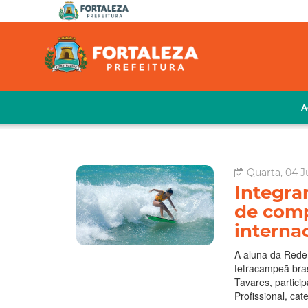
A
Quarta, 04 J
Integra
de comp
interna
A aluna da Rede 
tetracampeã bras
Tavares, partici
Profissional, cat