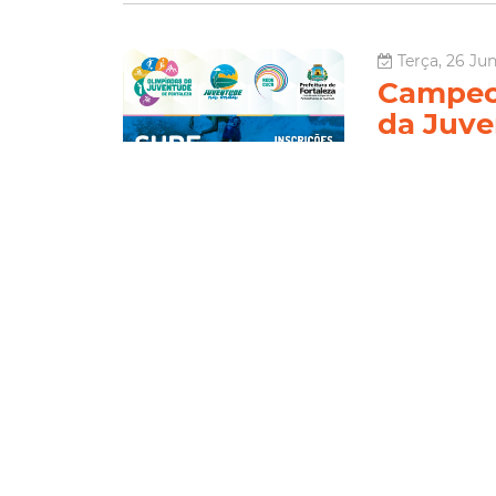
Terça, 26 Jun
Campeon
da Juve
inscriç
A Prefeitura de
campeonato de s
das Olimpíadas d
próxima quarta-fe
Juventude
Le
Sexta, 22 Ju