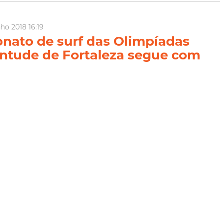
ho 2018 16:19
ato de surf das Olimpíadas
ntude de Fortaleza segue com
ões abertas até 27 de junho
 Fortaleza, por meio da Coordenadoria de Juventude, promove um
urf, como uma das modalidades competitivas, da terceira edição
a Juventude de Fortaleza. As inscrições acontecem até a
ira (27/06), por meio de formulário eletrôni...
Prefeitura De Fortaleza
Juventude Fortaleza
Rede Cuca
ia Mais
nho 2018 16:00