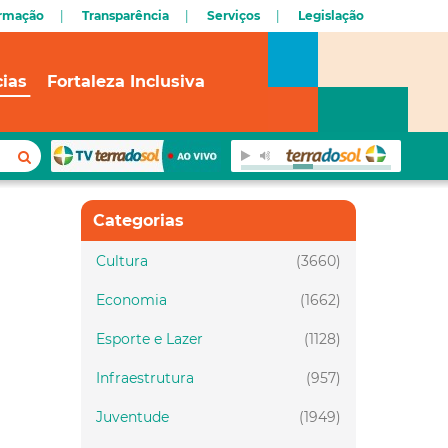
ormação
Transparência
Serviços
Legislação
cias
Fortaleza Inclusiva
Categorias
Cultura
(3660)
Economia
(1662)
Esporte e Lazer
(1128)
Infraestrutura
(957)
Juventude
(1949)