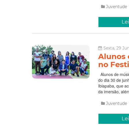
Juventude
Le
Sexta, 29 Ju
Alunos 
no Fest
Alunos de músic
do dia 30 de jun
Ibiapaba, que ac
da imersão, alé
Juventude
Le