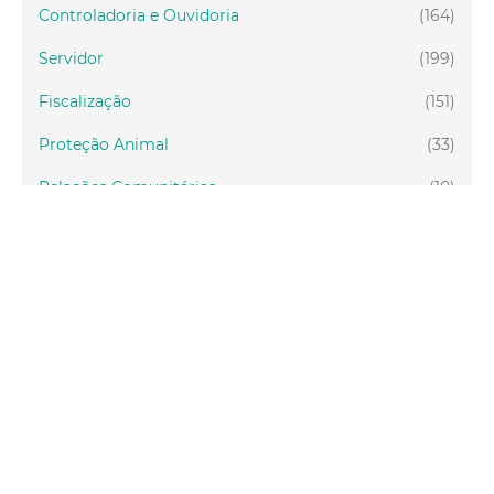
Controladoria e Ouvidoria
(164)
Servidor
(199)
Fiscalização
(151)
Proteção Animal
(33)
Relações Comunitárias
(10)
Mulheres
(21)
Regionais
(58)
Primeira Infância
(28)
Mais Lidas