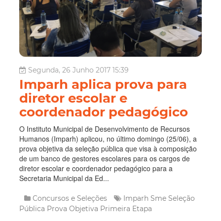
Segunda, 26 Junho 2017 15:39
Imparh aplica prova para
diretor escolar e
coordenador pedagógico
O Instituto Municipal de Desenvolvimento de Recursos
Humanos (Imparh) aplicou, no último domingo (25/06), a
prova objetiva da seleção pública que visa à composição
de um banco de gestores escolares para os cargos de
diretor escolar e coordenador pedagógico para a
Secretaria Municipal da Ed...
Concursos e Seleções
Imparh
Sme
Seleção
Pública
Prova Objetiva
Primeira Etapa