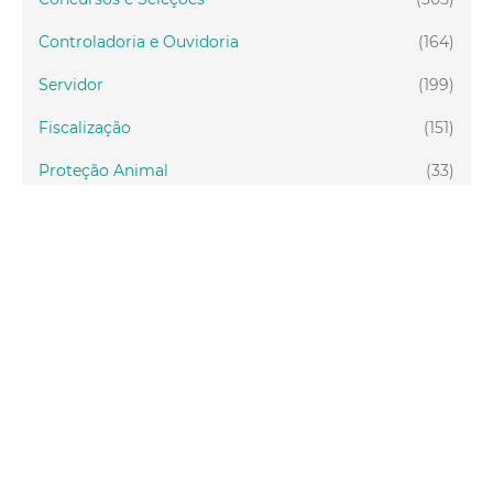
Controladoria e Ouvidoria
(164)
Servidor
(199)
Fiscalização
(151)
Proteção Animal
(33)
Relações Comunitárias
(10)
Mulheres
(21)
Regionais
(58)
Primeira Infância
(30)
Mais Lidas