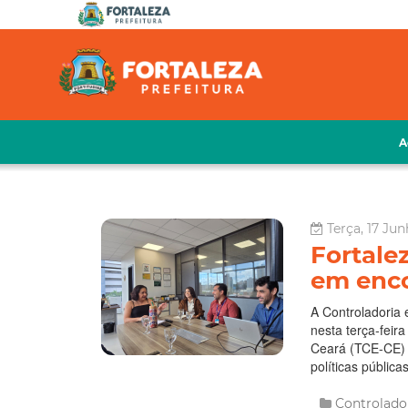
A
Terça, 17 Jun
Fortale
em enc
A Controladoria 
nesta terça-feir
Ceará (TCE-CE) p
políticas públic
Controlado