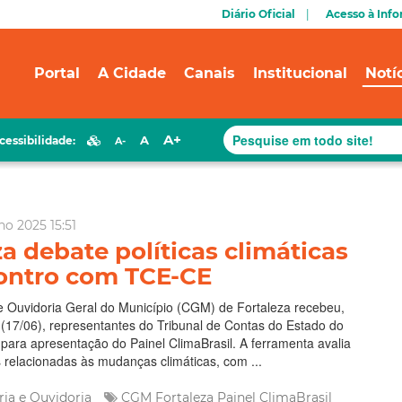
Diário Oficial
Acesso à Inf
Portal
A Cidade
Canais
Institucional
Notí
A+
A
cessibilidade:
A-
ho 2025 15:51
za debate políticas climáticas
ontro com TCE-CE
e Ouvidoria Geral do Município (CGM) de Fortaleza recebeu,
a (17/06), representantes do Tribunal de Contas do Estado do
ara apresentação do Painel ClimaBrasil. A ferramenta avalia
as relacionadas às mudanças climáticas, com ...
ria e Ouvidoria
CGM Fortaleza
Painel ClimaBrasil