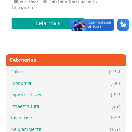
Fortaleza
Habitafor
Serviluz
Setfor
Titanzinho
Leia Mais
Categorias
Cultura
(3659)
Economia
(1661)
Esporte e Lazer
(1128)
Infraestrutura
(957)
Juventude
(1948)
Meio ambiente
(1437)