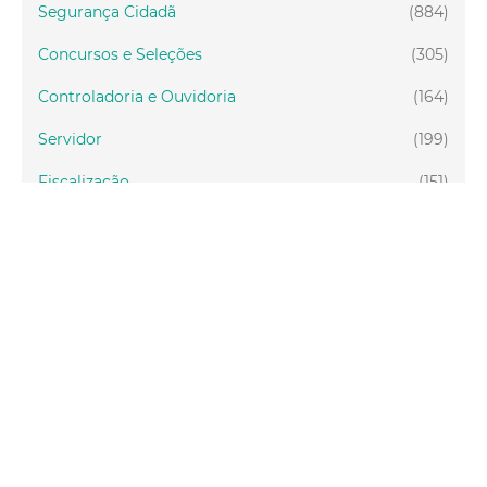
Segurança Cidadã
(884)
Concursos e Seleções
(305)
Controladoria e Ouvidoria
(164)
Servidor
(199)
Fiscalização
(151)
Proteção Animal
(33)
Relações Comunitárias
(10)
Mulheres
(21)
Regionais
(58)
Primeira Infância
(30)