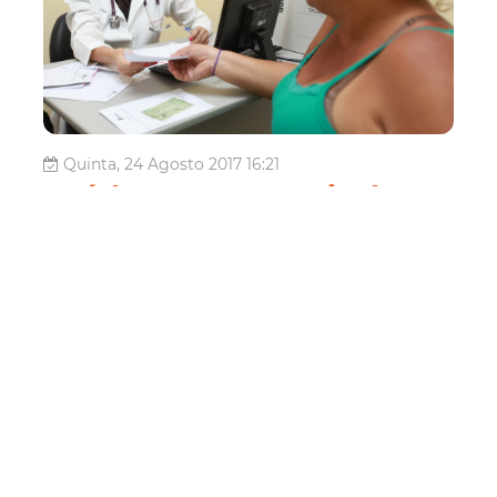
Quinta, 24 Agosto 2017 16:21
Saúde convoca mais de
200 profissionais
classificados em seleção
pública
A Secretaria Municipal da Saúde de Fortaleza convoca
mais de 200 profissionais de diversas categorias
profissionais, aprovados em seleção pública. A entrega da
documentação acontecerá entre os dias 28 e 30 de
agosto, de acordo com especificações do edital de
convocação, no 6º andar da ...
Saúde
Convocação
Seleção Pública
médico