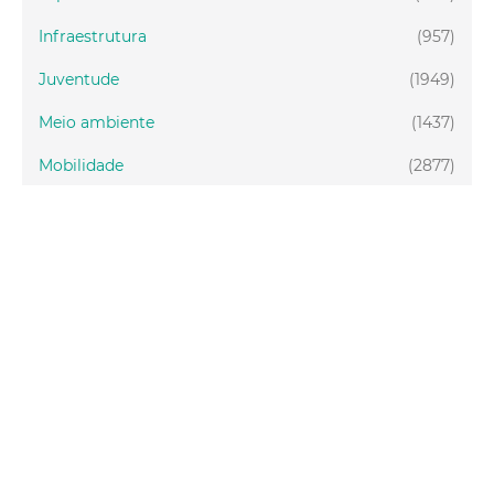
Infraestrutura
(957)
Juventude
(1949)
Meio ambiente
(1437)
Mobilidade
(2877)
Social
(1988)
Tecnologia
(150)
Turismo
(1073)
Fortaleza
(3814)
Educação
(2104)
Finanças
(289)
Gestão
(1650)