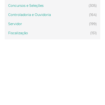
Concursos e Seleções
(305)
Controladoria e Ouvidoria
(164)
Servidor
(199)
Fiscalização
(151)
Proteção Animal
(34)
Relações Comunitárias
(10)
Mulheres
(21)
Regionais
(58)
Primeira Infância
(30)
Mais Lidas