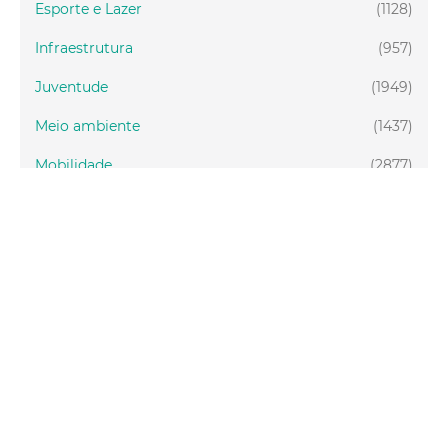
Esporte e Lazer
(1128)
Infraestrutura
(957)
Juventude
(1949)
Meio ambiente
(1437)
Mobilidade
(2877)
Social
(1988)
Tecnologia
(150)
Turismo
(1073)
Fortaleza
(3814)
Educação
(2104)
Finanças
(289)
Gestão
(1650)