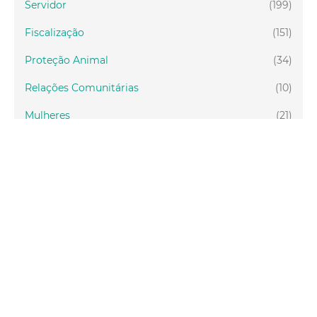
Servidor
(199)
Fiscalização
(151)
Proteção Animal
(34)
Relações Comunitárias
(10)
Mulheres
(21)
Regionais
(58)
Primeira Infância
(30)
Mais Lidas