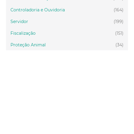
Controladoria e Ouvidoria
(164)
Servidor
(199)
Fiscalização
(151)
Proteção Animal
(34)
Relações Comunitárias
(10)
Mulheres
(21)
Regionais
(58)
Primeira Infância
(30)
Mais Lidas