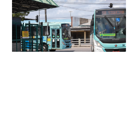
Terça, 06 Junho 2023 09:53
Etufor oferece nova linha
de ônibus Sazonal 017 -
Intershoppings/Siqueira
A Prefeitura de Fortaleza, por meio da Empresa de
Transporte Urbano de Fortaleza (Etufor), disponibiliza a
partir desta segunda-feira (05/06), a linha 017 -
Intershoppings/Siqueira. A nova linha de ônibus visa