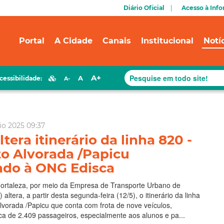
Diário Oficial
Acesso à Inf
Portal
A Cidade
Canais
Institucional
Notí
A+
A
cessibilidade:
A-
io 2025 09:37
ltera itinerário da linha 820 -
o Alvorada /Papicu
do à ONG Edisca
Fortaleza, por meio da Empresa de Transporte Urbano de
) altera, a partir desta segunda-feira (12/5), o itinerário da linha
lvorada /Papicu que conta com frota de nove veículos,
a de 2.409 passageiros, especialmente aos alunos e pa...