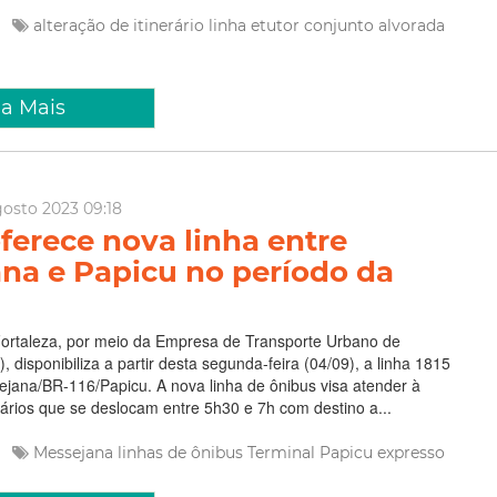
e
alteração de itinerário
linha
etutor
conjunto alvorada
ia Mais
gosto 2023 09:18
oferece nova linha entre
na e Papicu no período da
Fortaleza, por meio da Empresa de Transporte Urbano de
), disponibiliza a partir desta segunda-feira (04/09), a linha 1815
jana/BR-116/Papicu. A nova linha de ônibus visa atender à
rios que se deslocam entre 5h30 e 7h com destino a...
e
Messejana
linhas de ônibus
Terminal
Papicu
expresso