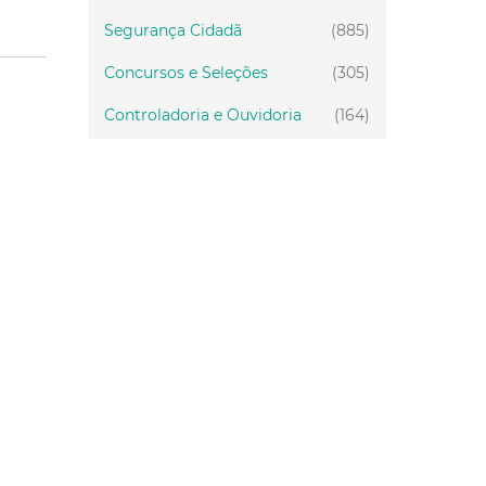
Segurança Cidadã
(885)
Concursos e Seleções
(305)
Controladoria e Ouvidoria
(164)
Servidor
(199)
Fiscalização
(151)
Proteção Animal
(34)
Relações Comunitárias
(10)
Mulheres
(21)
Regionais
(58)
Primeira Infância
(30)