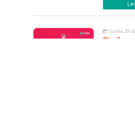
Le
Quinta, 29 J
Etufor a
atender
Pinzón
A Empresa de Tra
sábado (01/07), 
finalidade de at
Pinzón. A linha, 
Mobilidad
Le