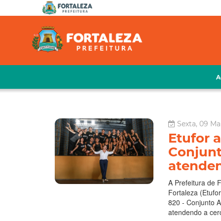
A
Sexta, 09 Ma
Etufor a
Conjunt
atenden
A Prefeitura de 
Fortaleza (Etufor
820 - Conjunto A
atendendo a cerc