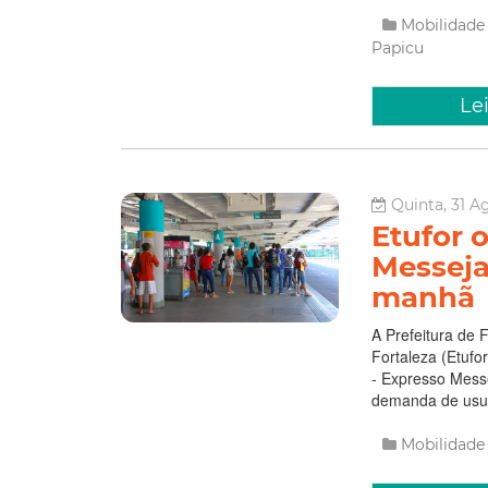
Mobilidad
Papicu
Le
Quinta, 31 A
Etufor 
Messeja
manhã
A Prefeitura de 
Fortaleza (Etufor
- Expresso Messe
demanda de usuá
Mobilidad