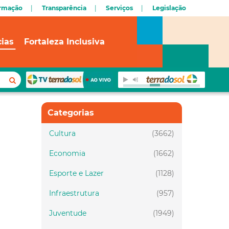
ormação
Transparência
Serviços
Legislação
cias
Fortaleza Inclusiva
Categorias
Cultura
(3662)
Economia
(1662)
Esporte e Lazer
(1128)
Infraestrutura
(957)
Juventude
(1949)