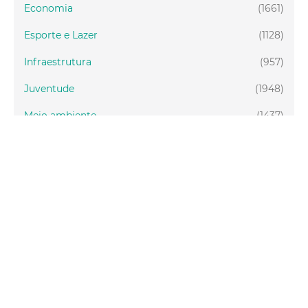
Economia
(1661)
Esporte e Lazer
(1128)
Infraestrutura
(957)
Juventude
(1948)
Meio ambiente
(1437)
Mobilidade
(2877)
Social
(1985)
Tecnologia
(150)
Turismo
(1073)
Fortaleza
(3814)
Educação
(2104)
Finanças
(289)