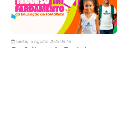
Sexta, 15 Agosto 2025 09:49
Prefeitura de Fortaleza
inicia votação popular do
Concurso de Criação da
Arte do Fardamento
Escolar nesta sexta-feira
(15/8)
A Prefeitura de Fortaleza, por meio da Secretaria
Municipal de Educação (SME), dá início, nesta sexta-feira
(15/8), à votação popular do Concurso de Criação da Arte
do Fardamento Escolar da Rede Municipal de Ensino de
Fortaleza. Esta é mais uma iniciativa que faz parte das
comemorações d...