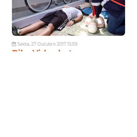
Sexta, 27 Outubro 2017 15:59
Bike Vida alerta a
população sobre
prevenção ao AVC
Em alusão ao Dia Mundial do AVC (Acidente Vascular
Cerebral), no dia 29 de outubro, a Prefeitura de Fortaleza,
por meio da Secretaria Municipal da Saúde (SMS) e da
Secretaria Regional II, em parceria com a Unimed
Fortaleza, realizará atividades de promoção à saúde na
base do Projeto Bike Vi...
Saúde
AVC
Prevenção
bike vida
samu