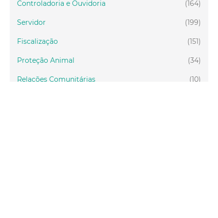
Controladoria e Ouvidoria
(164)
Servidor
(199)
Fiscalização
(151)
Proteção Animal
(34)
Relações Comunitárias
(10)
Mulheres
(21)
Regionais
(58)
Primeira Infância
(30)
Mais Lidas