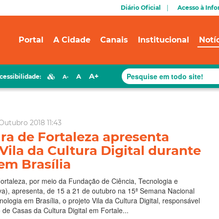
Diário Oficial
Acesso à Inf
Portal
A Cidade
Canais
Institucional
Notí
A+
A
cessibilidade:
A-
Outubro 2018 11:43
ura de Fortaleza apresenta
Vila da Cultura Digital durante
em Brasília
Fortaleza, por meio da Fundação de Ciência, Tecnologia e
va), apresenta, de 15 a 21 de outubro na 15ª Semana Nacional
ologia em Brasília, o projeto Vila da Cultura Digital, responsável
 de Casas da Cultura Digital em Fortale...