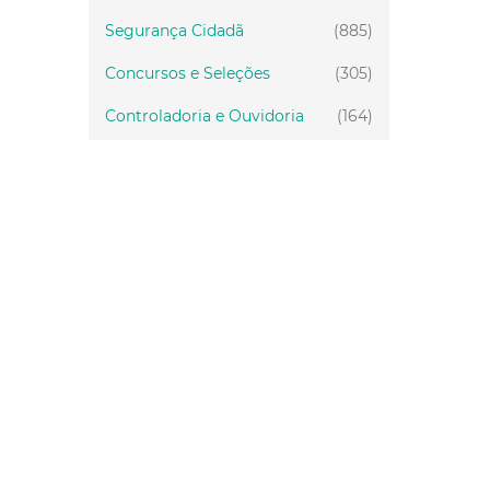
Segurança Cidadã
(885)
Concursos e Seleções
(305)
Controladoria e Ouvidoria
(164)
Servidor
(199)
Fiscalização
(151)
Proteção Animal
(34)
Relações Comunitárias
(10)
Mulheres
(21)
Regionais
(58)
Primeira Infância
(30)