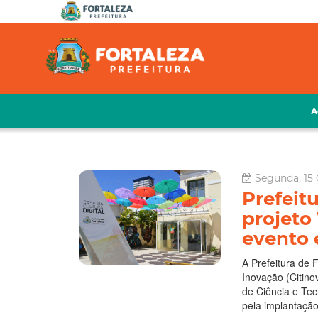
A
Segunda, 15 
Prefeit
projeto 
evento 
A Prefeitura de 
Inovação (Citino
de Ciência e Tecn
pela implantação