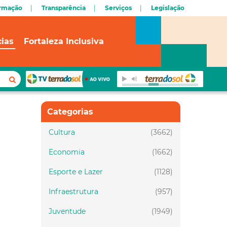
ormação
Transparência
Serviços
Legislação
cias
Fortaleza Inclusiva
Categorias
Cultura
(3662)
Economia
(1662)
Esporte e Lazer
(1128)
Infraestrutura
(957)
Juventude
(1949)