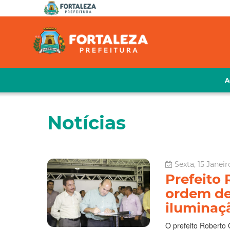
A
Notícias
Sexta, 15 Janei
Prefeito 
ordem de
iluminaç
O prefeito Roberto 