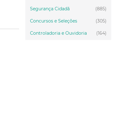
Segurança Cidadã
(885)
Concursos e Seleções
(305)
Controladoria e Ouvidoria
(164)
Servidor
(199)
Fiscalização
(151)
Proteção Animal
(34)
Relações Comunitárias
(10)
Mulheres
(21)
Regionais
(58)
Primeira Infância
(30)