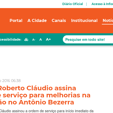
Diário Oficial
Acesso à Inf
Portal
A Cidade
Canais
Institucional
Notí
A+
A
cessibilidade:
A-
ro 2016 06:38
Roberto Cláudio assina
 serviço para melhorias na
ão no Antônio Bezerra
Cláudio assinou a ordem de serviço para início imediato da