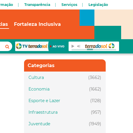
ormação
Transparência
Serviços
Legislação
cias
Fortaleza Inclusiva
Categorias
Cultura
(3662)
Economia
(1662)
Esporte e Lazer
(1128)
Infraestrutura
(957)
Juventude
(1949)