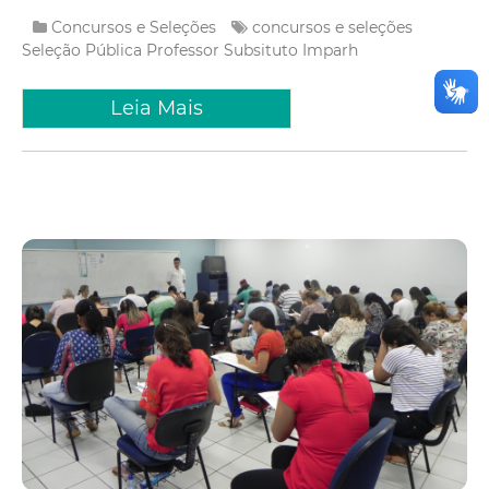
Concursos e Seleções
concursos e seleções
Seleção Pública
Professor Subsituto
Imparh
Leia Mais