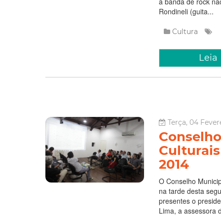
a banda de rock nac
Rondineli (guita...
Cultura
Leia
Terça, 04 Fever
Conselho 
Culturais
2014
O Conselho Municipa
na tarde desta segun
presentes o presid
Lima, a assessora de