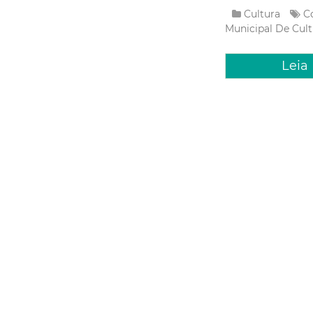
Cultura
C
Municipal De Cult
Leia
Segunda, 03 Fev
Cineclub
mostras 
Neste mês de fevere
a Edgar Navarro, u
filmes e cineastas 
narrativ...
Cultura