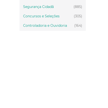
Segurança Cidadã
(885)
Concursos e Seleções
(305)
Controladoria e Ouvidoria
(164)
Servidor
(199)
Fiscalização
(151)
Proteção Animal
(34)
Relações Comunitárias
(10)
Mulheres
(21)
Regionais
(58)
Primeira Infância
(30)