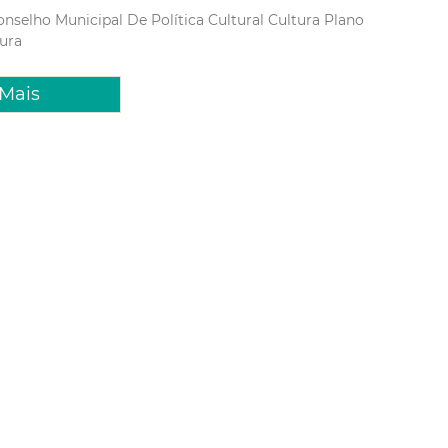
onselho Municipal De Política Cultural
Cultura
Plano
ura
 Mais
ereiro 2014 15:31
e Vila das Artes promove
com clássicos do cinema
iro, o Cineclube Vila das Artes realiza a mostra “De Bergman
m passeio por clássicos”, na qual apresenta uma seleção de
clássicos. A proposta é a de oferecer um passeio em diferentes