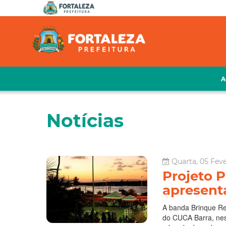
A
Notícias
Quarta, 05 Feve
Projeto 
apresent
A banda Brinque Rev
do CUCA Barra, nest