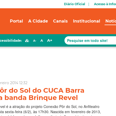
Diário Oficial
Acesso à Inf
Portal
A Cidade
Canais
Institucional
Notí
A+
A
cessibilidade:
A-
reiro 2014 12:32
Pôr do Sol do CUCA Barra
a banda Brinque Revel
el é a atração do projeto Conexão Pôr do Sol, no Anfiteatro
a sexta-feira (6/2), às 17h30. Nascida em fevereiro de 2013,