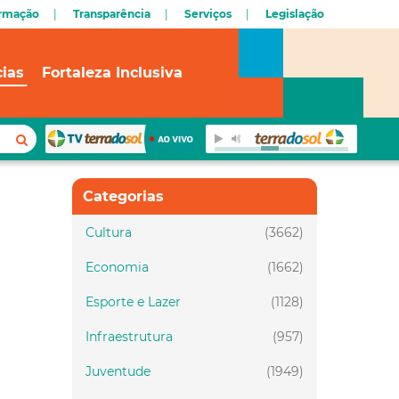
ormação
Transparência
Serviços
Legislação
cias
Fortaleza Inclusiva
Categorias
Cultura
(3662)
Economia
(1662)
Esporte e Lazer
(1128)
Infraestrutura
(957)
Juventude
(1949)