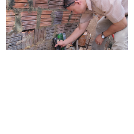
Segunda, 26 Fevereiro 2018 10:40
Prefeitura realiza mutirão de
combate ao Aedes aegypti no
Jangurussu
A Prefeitura de Fortaleza realiza, nesta terça-feira (27/02), a
partir das 8h, mutirão contra o Aedes aegypti no bairro
Jangurussu. O objetivo da ação é reforçar o combate ao vetor