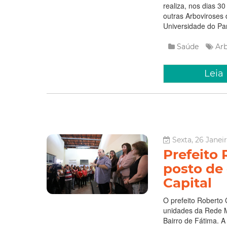
realiza, nos dias 3
outras Arboviroses 
Universidade do Par
Saúde
Arb
Leia
Sexta, 26 Janeir
Prefeito 
posto de 
Capital
O prefeito Roberto 
unidades da Rede M
Bairro de Fátima. A