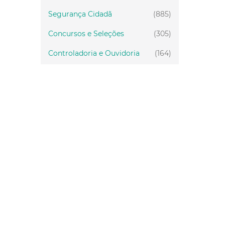
Segurança Cidadã
(885)
Concursos e Seleções
(305)
Controladoria e Ouvidoria
(164)
Servidor
(199)
Fiscalização
(151)
Proteção Animal
(34)
Relações Comunitárias
(10)
Mulheres
(21)
Regionais
(58)
Primeira Infância
(30)