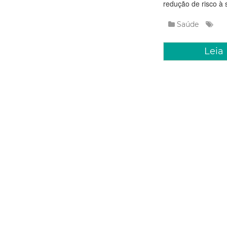
redução de risco à s
Saúde
Leia
Quinta, 25 Jane
Prefeito
profissio
O prefeito Roberto 
profissionais aprov
Ampliado de Saúde 
profissionais, Fort
Saúde