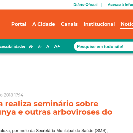
Diário Oficial
Acesso à Inf
Portal
A Cidade
Canais
Institucional
Notí
A+
A
cessibilidade:
A-
o 2018 17:14
a realiza seminário sobre
nya e outras arboviroses do
taleza, por meio da Secretária Municipal de Saúde (SMS),