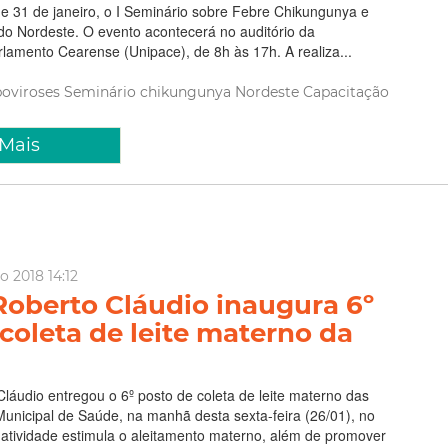
0 e 31 de janeiro, o I Seminário sobre Febre Chikungunya e
do Nordeste. O evento acontecerá no auditório da
lamento Cearense (Unipace), de 8h às 17h. A realiza...
oviroses
Seminário
chikungunya
Nordeste
Capacitação
 Mais
o 2018 14:12
Roberto Cláudio inaugura 6º
coleta de leite materno da
Cláudio entregou o 6º posto de coleta de leite materno das
unicipal de Saúde, na manhã desta sexta-feira (26/01), no
 atividade estimula o aleitamento materno, além de promover