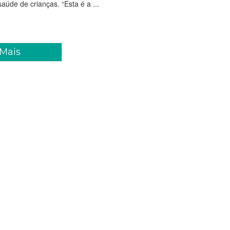
aúde de crianças. “Esta é a ...
 Mais
iro 2018 14:22
 Roberto Cláudio empossa 136
nais de saúde
Cláudio empossou, nesta quinta-feira (25/01), 136
ados em seleção pública para integrar as equipes do Núcleo
da Família - Atenção Básica (NASF-AB). Com os novos
aleza passa a contar com 26 equipes do NASF-AB, a...