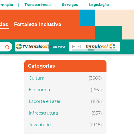
ormação
Transparência
Serviços
Legislação
cias
Fortaleza Inclusiva
Categorias
Cultura
(3660)
Economia
(1661)
Esporte e Lazer
(1128)
Infraestrutura
(957)
Juventude
(1948)