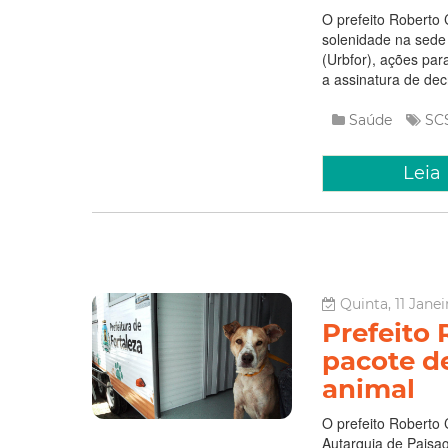
O prefeito Roberto 
solenidade na sede
(Urbfor), ações par
a assinatura de dec
Saúde
SC
Leia
Quinta, 11 Janei
Prefeito
pacote d
animal
O prefeito Roberto 
Autarquia de Paisa