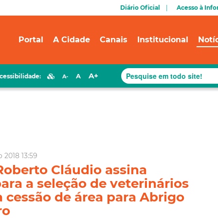
Diário Oficial
Acesso à Inf
Portal
A Cidade
Canais
Institucional
Notí
A+
A
cessibilidade:
A-
o 2018 13:59
Roberto Cláudio assina
ara a seleção de veterinários
a cessão de área para Abrigo
ro