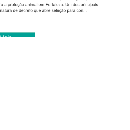
a a proteção animal em Fortaleza. Um dos principais
inatura de decreto que abre seleção para con...
 Mais
ro 2018 08:01
ra promove ações educativas
 durante Pré-Carnaval
taleza, por meio da Secretaria Municipal da Saúde (SMS),
ções educativas de combate ao HIV/Aids, com a distribuição
aterial informativo, durante o ciclo pré-carnavalesco. A
contece nesta sexta-feira (12/01), a parti...