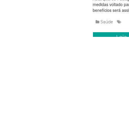
medidas voltado par
benefícios será ass
Saúde
Leia
Quinta, 11 Janei
Prefeitu
de saúde
A Prefeitura de For
promove diversas a
de preservativos e m
primeira atividade a