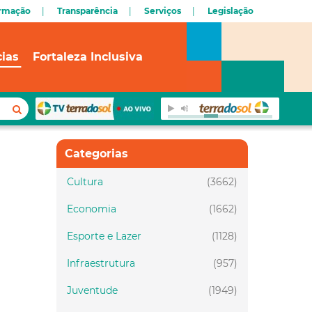
ormação
Transparência
Serviços
Legislação
cias
Fortaleza Inclusiva
Categorias
Cultura
(3662)
Economia
(1662)
Esporte e Lazer
(1128)
Infraestrutura
(957)
Juventude
(1949)