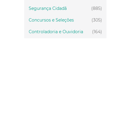
Segurança Cidadã
(885)
Concursos e Seleções
(305)
Controladoria e Ouvidoria
(164)
Servidor
(199)
Fiscalização
(151)
Proteção Animal
(34)
Relações Comunitárias
(10)
Mulheres
(21)
Regionais
(58)
Primeira Infância
(30)