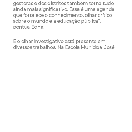
gestoras e dos distritos também torna tudo
ainda mais significativo. Essa é uma agenda
que fortalece o conhecimento, olhar crítico
sobre o mundo e a educação pública”,
pontua Edna.
E o olhar investigativo está presente em
diversos trabalhos. Na Escola Municipal José
Ramos Torres de Melo, no Mucuripe, o projeto
“De Olho na Cidade: Fortaleza pelas Ópticas
das Ciências” criou experiências visuais que
retratam aspectos culturais, turísticos e
históricos da capital cearense. Sob orientação
do professor Marcos Passos, os alunos
Samyra Oliveira e Gabriel Ferreira
desenvolveram o projeto com entusiasmo.
“Aprendemos sobre os elementos simbólicos
da nossa cidade. Em 2026, Fortaleza vai
completar 300 anos, e com nossos estudos
passamos a valorizar ainda mais essa história.