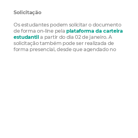
Solicitação
Os estudantes podem solicitar o documento
de forma on-line pela
plataforma da carteira
estudantil
a partir do dia 02 de janeiro. A
solicitação também pode ser realizada de
forma presencial, desde que agendado no
site da Etufor
em um dos postos de
atendimento, que são:
Unidades Vaptvupt do Centro, Antônio
Bezerra, Shopping RioMar Fortaleza e
Messejana
Central de atendimento Shopping RioMar
Kennedy
Terminal aberto Washington Soares
Central de atendimento Câmara Municipal
de Fortaleza (CMFor)
Central de atendimento Terminal Parangaba