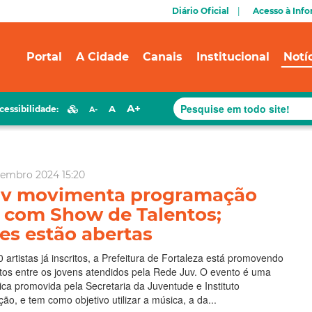
Diário Oficial
Acesso à Inf
Portal
A Cidade
Canais
Institucional
Notí
A+
A
cessibilidade:
A-
zembro 2024 15:20
uv movimenta programação
l com Show de Talentos;
ões estão abertas
artistas já inscritos, a Prefeitura de Fortaleza está promovendo
tos entre os jovens atendidos pela Rede Juv. O evento é uma
tica promovida pela Secretaria da Juventude e Instituto
ão, e tem como objetivo utilizar a música, a da...