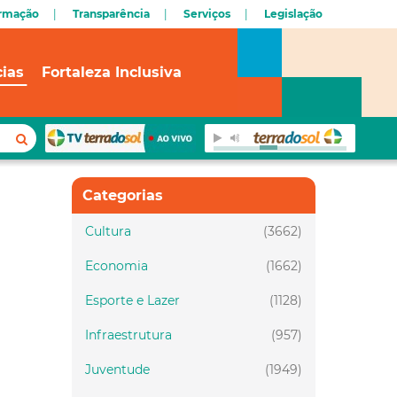
ormação
Transparência
Serviços
Legislação
cias
Fortaleza Inclusiva
Categorias
Cultura
(3662)
Economia
(1662)
Esporte e Lazer
(1128)
Infraestrutura
(957)
Juventude
(1949)