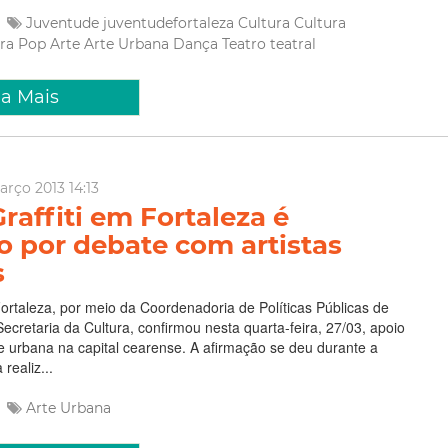
Juventude
juventudefortaleza
Cultura
Cultura
ura Pop
Arte
Arte Urbana
Dança
Teatro
teatral
ia Mais
arço 2013 14:13
raffiti em Fortaleza é
 por debate com artistas
s
Fortaleza, por meio da Coordenadoria de Políticas Públicas de
ecretaria da Cultura, confirmou nesta quarta-feira, 27/03, apoio
te urbana na capital cearense. A afirmação se deu durante a
realiz...
Arte Urbana