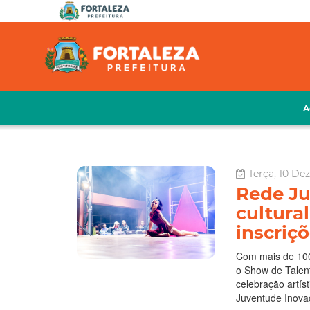
A
Terça, 10 De
Rede J
cultura
inscriç
Com mais de 100 
o Show de Talen
celebração artís
Juventude Inovaç