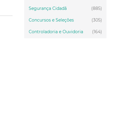
Segurança Cidadã
(885)
Concursos e Seleções
(305)
Controladoria e Ouvidoria
(164)
Servidor
(199)
Fiscalização
(151)
Proteção Animal
(34)
Relações Comunitárias
(10)
Mulheres
(21)
Regionais
(58)
Primeira Infância
(30)