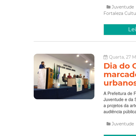
Juventude
Fortaleza
Cult
Le
Quarta, 27 M
Dia do G
marcado
urbano
A Prefeitura de 
Juventude e da S
a projetos da ar
audiência pública 
Juventude