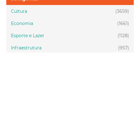
Cultura
(3659)
Economia
(1661)
Esporte e Lazer
(1128)
Infraestrutura
(957)
Juventude
(1948)
Meio ambiente
(1437)
Mobilidade
(2877)
Social
(1985)
Tecnologia
(150)
Turismo
(1073)
Fortaleza
(3814)