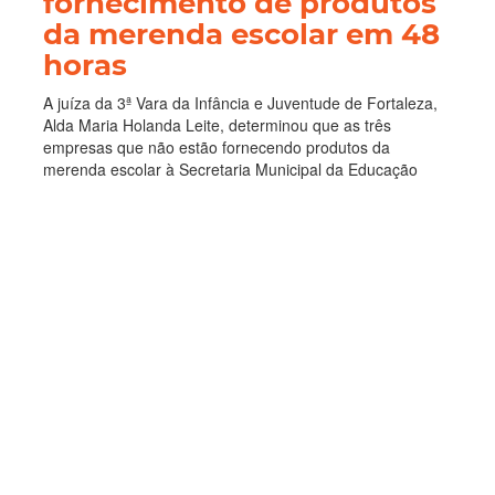
fornecimento de produtos
da merenda escolar em 48
horas
A juíza da 3ª Vara da Infância e Juventude de Fortaleza,
Alda Maria Holanda Leite, determinou que as três
empresas que não estão fornecendo produtos da
merenda escolar à Secretaria Municipal da Educação
(SME) sejam obrigadas a cumprir, no pr...
Educação
Escolar
Merenda
Sme
Leia Mais
Categorias
Cultura
(3662)