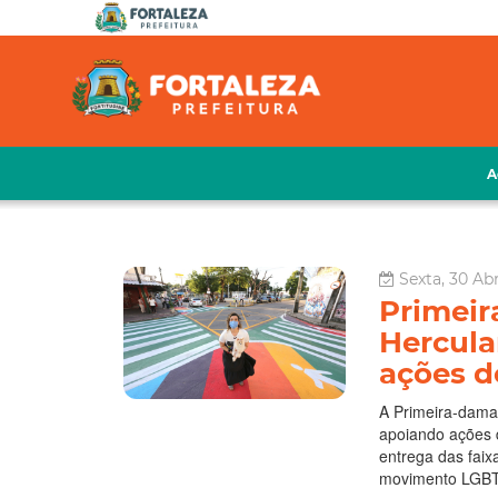
A
Sexta, 30 Abr
Primeir
Hercula
ações d
A Primeira-dama 
apoiando ações 
entrega das faix
movimento LGBTQI