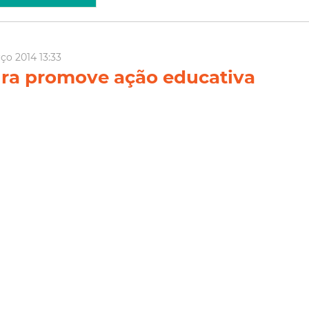
ço 2014 13:33
ura promove ação educativa
sseminar cultura de respeito
stre
ar uma conduta mais humanizada e democrática no trânsito, a
ortaleza promoverá durante a próxima semana ação educativa
ança do pedestre, como parte da campanha “Dê passagem para
Amc
Educação
Faixa De Pedestres
ia Mais