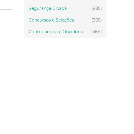
Segurança Cidadã
(885)
Concursos e Seleções
(305)
Controladoria e Ouvidoria
(164)
Servidor
(199)
Fiscalização
(151)
Proteção Animal
(34)
Relações Comunitárias
(10)
Mulheres
(21)
Regionais
(58)
Primeira Infância
(30)