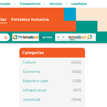
ormação
Transparência
Serviços
Legislação
cias
Fortaleza Inclusiva
Categorias
Cultura
(3662)
Economia
(1662)
Esporte e Lazer
(1128)
Infraestrutura
(957)
Juventude
(1949)