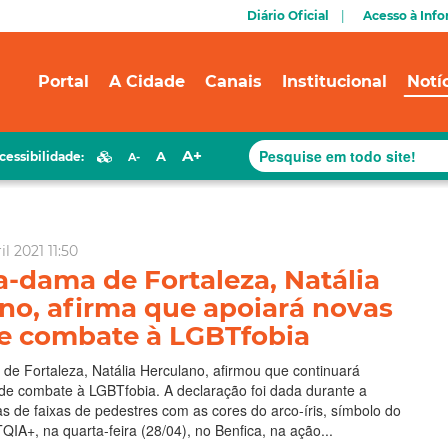
Diário Oficial
Acesso à Inf
Portal
A Cidade
Canais
Institucional
Notí
A+
A
cessibilidade:
A-
il 2021 11:50
a-dama de Fortaleza, Natália
no, afirma que apoiará novas
e combate à LGBTfobia
de Fortaleza, Natália Herculano, afirmou que continuará
de combate à LGBTfobia. A declaração foi dada durante a
as de faixas de pedestres com as cores do arco-íris, símbolo do
A+, na quarta-feira (28/04), no Benfica, na ação...