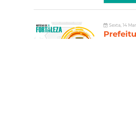
Sexta, 14 Mar
Prefeit
para di
ao pede
Visando estimul
Prefeitura de F
voltada à segur
a vida&rdq...
Social
Le