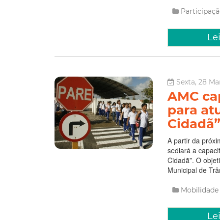
Participaçã
Le
Sexta, 28 Ma
AMC cap
para at
Cidadã
A partir da pró
sediará a capaci
Cidadã”. O objet
Municipal de Trân
Mobilidad
Le