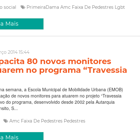
o social
PrimeiraDama
Amc
Faixa De Pedestres
Lgbt
ia Mais
rço 2014 15:44
acita 80 novos monitores
uarem no programa “Travessia
”
xima semana, a Escola Municipal de Mobilidade Urbana (EMOB)
tação de novos monitores para atuarem no projeto “Travessia
ivo do programa, desenvolvido desde 2002 pela Autarquia
sito, S...
e
Amc
Faixa De Pedestres
Pedestres
ia Mais