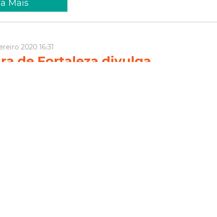
ia Mais
ereiro 2020 16:31
ura de Fortaleza divulga
rio da entrega de materiais do
ia Enem 2020
Fortaleza divulga a data de entrega do material do programa
20. O kit, contendo uniforme e vale-transporte, será entregue
6 a 28 de fevereiro, em toda a Rede Cuca (Barra, Mondubim e
niciativa é realizada por meio da Coordenadoria Es...
Juventude Fortaleza
Academia Enem
Prefeitura De
m
ia Mais