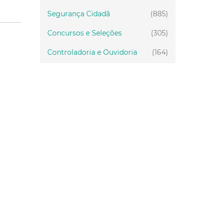
Segurança Cidadã
(885)
Concursos e Seleções
(305)
Controladoria e Ouvidoria
(164)
Servidor
(199)
Fiscalização
(151)
Proteção Animal
(34)
Relações Comunitárias
(10)
Mulheres
(21)
Regionais
(58)
Primeira Infância
(30)