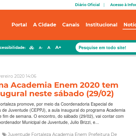
Diário Oficial
Acesso à Inf
Portal
A Cidade
Canais
Institucional
Notí
A+
A
cessibilidade:
A-
vereiro 2020 14:06
ma Academia Enem 2020 tem
augural neste sábado (29/02)
Fortaleza promove, por meio da Coordenadoria Especial de
as de Juventude (CEPPJ), a aula inaugural do programa Academia
 fim de semana. O encontro, do sábado (29/02), vai contar com
ordenador Municipal de Juventude, Julio Brizzi, e...
Juventude Fortaleza
Academia Enem
Prefeitura De