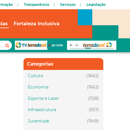
ormação
Transparência
Serviços
Legislação
cias
Fortaleza Inclusiva
Categorias
Cultura
(3662)
Economia
(1662)
Esporte e Lazer
(1128)
Infraestrutura
(957)
Juventude
(1949)