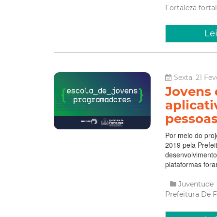
Fortaleza
forta
Le
Sexta, 21 Fev
Jovens 
aplicat
pessoas
Por meio do pro
2019 pela Prefei
desenvolvimento 
plataformas fora
Juventude
Prefeitura De 