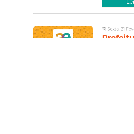
Le
Sexta, 21 Fev
Prefeit
calendá
Academ
A Prefeitura de 
Academia Enem 20
no período de 2
Jangurussu). A i
Juventude
Fortaleza
Ene
Le