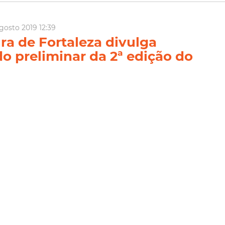
gosto 2019 12:39
ura de Fortaleza divulga
do preliminar da 2ª edição do
 de Jovens Monitores da Rede
Fortaleza duvulgou, por meio da Coordenadoria Especial de
as de Juventude (CEPPJ), nesta terça-feira (06/08), o resultado
leção para o edital Nº 03/2019 dos “Jovens Monitores Rede
 de inscrições ocorreu exclusivamente pela ...
Rede Cuca
Juventude Fortaleza
Prefeitura De Fortaleza
uventude
Jovens Monitores
ia Mais