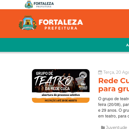
A
Terça, 20 Ago
Rede Cu
para gr
O grupo de teatr
feira (20/08), p
e 29 anos. O gru
em teatro, para c
Juventude