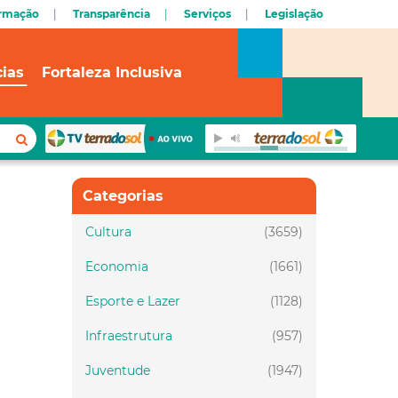
ormação
Transparência
Serviços
Legislação
cias
Fortaleza Inclusiva
Categorias
Cultura
(3659)
Economia
(1661)
Esporte e Lazer
(1128)
Infraestrutura
(957)
Juventude
(1947)