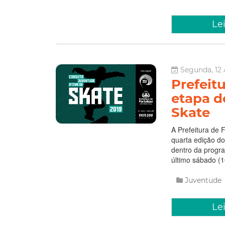
Le
Segunda, 12 
Prefeit
etapa d
Skate
A Prefeitura de 
quarta edição do
dentro da progr
último sábado (1
Juventude
Le