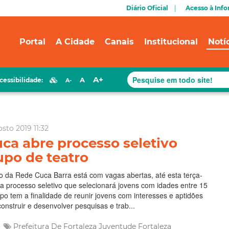
Diário Oficial
Acesso à Inf
Portal
A Cidade
Canais
Institucional
Notí
A+
A
cessibilidade:
A-
sto 2019 11:32
ca abre processo seletivo
upo de teatro
o da Rede Cuca Barra está com vagas abertas, até esta terça-
ara processo seletivo que selecionará jovens com idades entre 15
po tem a finalidade de reunir jovens com interesses e aptidões
onstruir e desenvolver pesquisas e trab...
Prefeitura De Fortaleza
Juventude Fortaleza