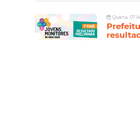
Quarta, 07 A
Prefeit
resulta
projeto
Cuca
A Prefeitura de 
Políticas Públic
preliminar da se
Cuca". O período
Juventude
fortaleza da j
Le