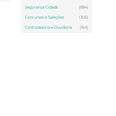
Segurança Cidadã
(884)
Concursos e Seleções
(305)
Controladoria e Ouvidoria
(164)
Servidor
(199)
Fiscalização
(151)
Proteção Animal
(33)
Relações Comunitárias
(10)
Mulheres
(21)
Regionais
(58)
Primeira Infância
(28)