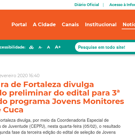
Diário Oficial
Acesso à Inf
Portal
A Cidade
Canais
Institucional
Notí
A+
A
cessibilidade:
A-
evereiro 2020 16:40
ura de Fortaleza divulga
o preliminar do edital para 3ª
do programa Jovens Monitores
e Cuca
Fortaleza divulga, por meio da Coordenadoria Especial de
as de Juventude (CEPPJ), nesta quarta-feira (05/02), o resultado
gunda fase da terceira edição do edital de seleção de Jovens