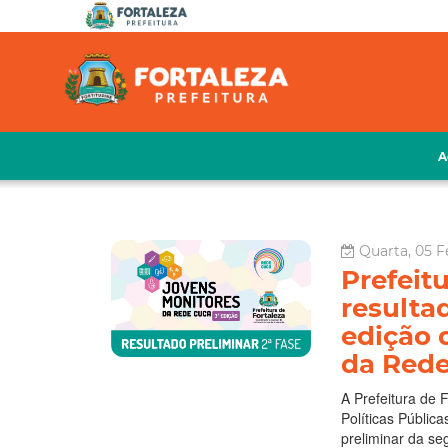
A
Quarta, 05 F
Prefeit
resultad
edição 
da Red
A Prefeitura de 
Políticas Públic
preliminar da se