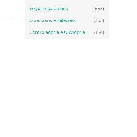
Segurança Cidadã
(885)
Concursos e Seleções
(305)
Controladoria e Ouvidoria
(164)
Servidor
(199)
Fiscalização
(151)
Proteção Animal
(34)
Relações Comunitárias
(10)
Mulheres
(21)
Regionais
(58)
Primeira Infância
(30)