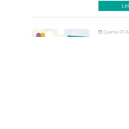
Le
Quarta, 07 A
Prefeit
resulta
projeto
Cuca
A Prefeitura de 
Políticas Públic
preliminar da se
Cuca". O período
Juventude
fortaleza da j
Le