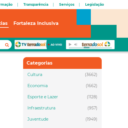
ormação
Transparência
Serviços
Legislação
cias
Fortaleza Inclusiva
Categorias
Cultura
(3662)
Economia
(1662)
Esporte e Lazer
(1128)
Infraestrutura
(957)
Juventude
(1949)