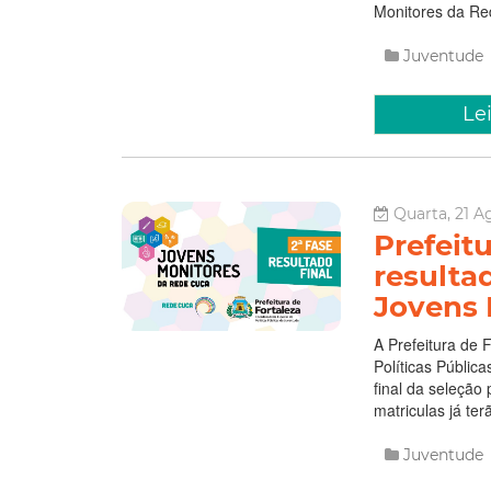
Monitores da Red
Juventude
Le
Quarta, 21 A
Prefeit
resultad
Jovens 
A Prefeitura de 
Políticas Públic
final da seleção
matriculas já terã
Juventude