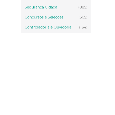
Segurança Cidadã
(885)
Concursos e Seleções
(305)
Controladoria e Ouvidoria
(164)
Servidor
(199)
Fiscalização
(151)
Proteção Animal
(34)
Relações Comunitárias
(10)
Mulheres
(21)
Regionais
(58)
Primeira Infância
(30)