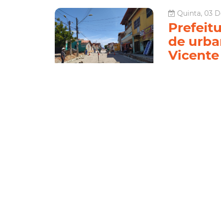
Quinta, 03 D
Prefeitu
de urba
Vicente
A Prefeitura de 
Vicente Pinzón (
intervenções par
Empreendedor e 
Infraestru
Le
Segunda, 10 
Sine Mu