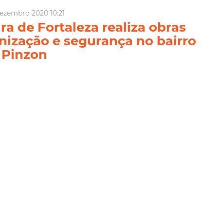
ezembro 2020 10:21
ra de Fortaleza realiza obras
nização e segurança no bairro
 Pinzon
Fortaleza segue avançando nas obras de melhorias no bairro
Regional II). Atualmente, estão em andamento duas importantes
a os moradores da região: as obras do Projeto Meu Bairro
a construção de uma Torre de Observação da Gu...
tura
Seinf
Gmf
Sde
ia Mais
Agosto 2020 15:38
nicipal de Fortaleza oferta 264