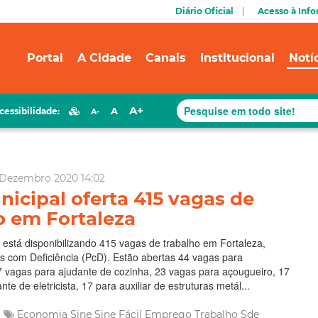
Diário Oficial
Acesso à Inf
Portal
A Cidade
Canais
Institucional
Notí
A+
A
cessibilidade:
A-
 Dezembro 2020 14:02
nicipal oferta 415 vagas de
o em Fortaleza
 está disponibilizando 415 vagas de trabalho em Fortaleza,
s com Deficiência (PcD). Estão abertas 44 vagas para
7 vagas para ajudante de cozinha, 23 vagas para açougueiro, 17
te de eletricista, 17 para auxiliar de estruturas metál...
Economia
Sine
Sine Fácil
Emprego
Trabalho
Sde