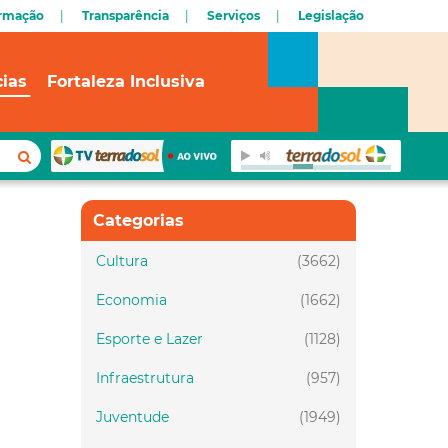
ormação
Transparência
Serviços
Legislação
cias
Fortaleza Inclusiva
Categorias
Cultura
(3662)
Economia
(1662)
Esporte e Lazer
(1128)
Infraestrutura
(957)
Juventude
(1949)