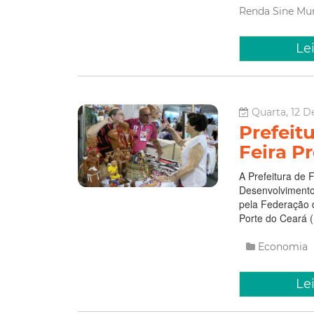
Renda
Sine Mu
Le
Quarta, 12 D
Prefeitu
Feira P
A Prefeitura de 
Desenvolvimento
pela Federação
Porte do Ceará (
Economia
Le