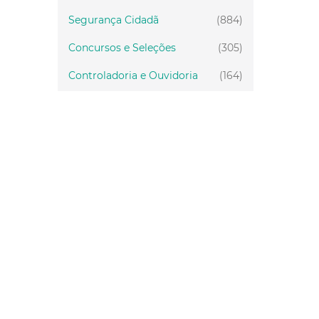
Segurança Cidadã
(884)
Concursos e Seleções
(305)
Controladoria e Ouvidoria
(164)
Servidor
(199)
Fiscalização
(151)
Proteção Animal
(33)
Relações Comunitárias
(10)
Mulheres
(21)
Regionais
(58)
Primeira Infância
(30)