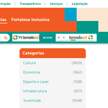
ormação
Transparência
Serviços
Legislação
cias
Fortaleza Inclusiva
Categorias
Cultura
(3659)
Economia
(1661)
Esporte e Lazer
(1128)
Infraestrutura
(957)
Juventude
(1948)