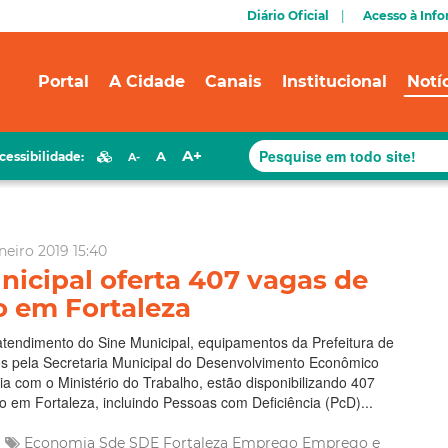
Diário Oficial
Acesso à Inf
Portal
A Cidade
Canais
Institucional
Notí
A+
A
cessibilidade:
A-
neiro 2019 15:40
nicipal oferta 407 vagas de
o em Fortaleza
tendimento do Sine Municipal, equipamentos da Prefeitura de
os pela Secretaria Municipal do Desenvolvimento Econômico
a com o Ministério do Trabalho, estão disponibilizando 407
o em Fortaleza, incluindo Pessoas com Deficiência (PcD)...
Economia
Sde
SDE Fortaleza
Emprego
Emprego e