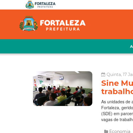
A
Quinta, 17 Ja
Sine Mu
trabalh
As unidades de a
Fortaleza, gerid
(SDE) em parceri
vagas de trabalh
Economia