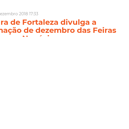
ezembro 2018 17:33
ura de Fortaleza divulga a
ação de dezembro das Feiras
uenos Negócios
Fortaleza, por meio da Secretaria Municipal do Desenvolvimento
), promove mensalmente o Programa Feira de Pequenos
 tem o objetivo de estimular a geração de emprego e renda
s empreendedores da Cidade. Em funcionamento desde 2014, o
feiras
PES
Sde
SDE Fortaleza
Feira Fama
Economia
iva
ia Mais