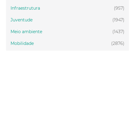
Infraestrutura
(957)
Juventude
(1947)
Meio ambiente
(1437)
Mobilidade
(2876)
Social
(1984)
Tecnologia
(150)
Turismo
(1073)
Fortaleza
(3814)
Educação
(2103)
Finanças
(289)
Gestão
(1650)