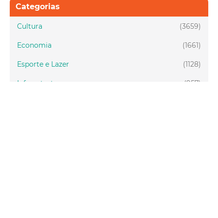
Categorias
Cultura
(3659)
Economia
(1661)
Esporte e Lazer
(1128)
Infraestrutura
(957)
Juventude
(1947)
Meio ambiente
(1437)
Mobilidade
(2876)
Social
(1984)
Tecnologia
(150)
Turismo
(1072)
Fortaleza
(3814)