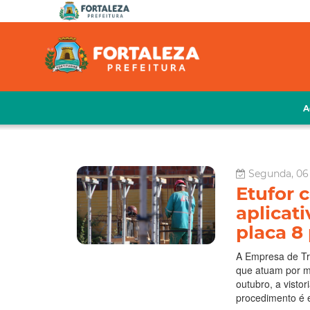
A
Segunda, 06
Etufor 
aplicat
placa 8 
A Empresa de Tr
que atuam por me
outubro, a vistor
procedimento é e