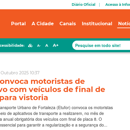
Diário Oficial
Acesso à Inf
Portal
A Cidade
Canais
Institucional
Notí
A+
A
cessibilidade:
A-
 Outubro 2025 10:37
convoca motoristas de
ivo com veículos de final de
para vistoria
ansporte Urbano de Fortaleza (Etufor) convoca os motoristas
io de aplicativos de transporte a realizarem, no mês de
ia anual obrigatória dos veículos com final de placa 8. O
ssencial para garantir a regularização e a segurança do...