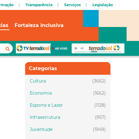
ormação
Transparência
Serviços
Legislação
cias
Fortaleza Inclusiva
Categorias
Cultura
(3662)
Economia
(1662)
Esporte e Lazer
(1128)
Infraestrutura
(957)
Juventude
(1949)