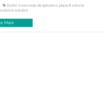
e
Etufor
motoristas de aplicativo
placa 8
vistoria
ovistoria
outubro
ia Mais