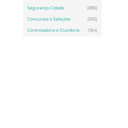
Segurança Cidadã
(885)
Concursos e Seleções
(305)
Controladoria e Ouvidoria
(164)
Servidor
(199)
Fiscalização
(151)
Proteção Animal
(34)
Relações Comunitárias
(10)
Mulheres
(21)
Regionais
(58)
Primeira Infância
(30)