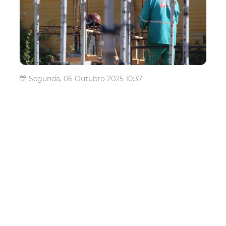
Segunda, 06 Outubro 2025 10:37
Etufor convoca motoristas
de aplicativo com veículos
de final de placa 8 para
vistoria
A Empresa de Transporte Urbano de Fortaleza (Etufor)
convoca os motoristas que atuam por meio de aplicativos
de transporte a realizarem, no mês de outubro, a vistoria
anual obrigatória dos veículos com final de placa 8. O
procedimento é essencial para garantir a regularização e
a segurança do...
Mobilidade
Etufor
motoristas de aplicativo