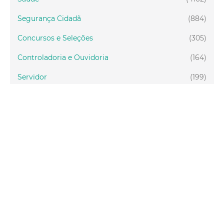
Segurança Cidadã
(884)
Concursos e Seleções
(305)
Controladoria e Ouvidoria
(164)
Servidor
(199)
Fiscalização
(151)
Proteção Animal
(33)
Relações Comunitárias
(10)
Mulheres
(21)
Regionais
(58)
Primeira Infância
(30)