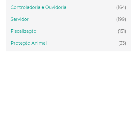
Controladoria e Ouvidoria
(164)
Servidor
(199)
Fiscalização
(151)
Proteção Animal
(33)
Relações Comunitárias
(10)
Mulheres
(21)
Regionais
(58)
Primeira Infância
(30)
Mais Lidas