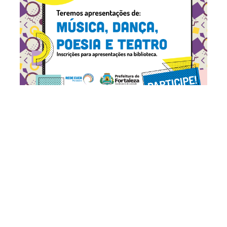
Quarta, 07 Dezembro 2016 14:28
Prefeitura de Fortaleza
promove Sarau anos 80 na
biblioteca do Cuca
Mondubim
A Prefeitura de Fortaleza promove, nesta quinta-feira
(08/12), o Sarau anos 80, na biblioteca da Rede Cuca
Cuca Mondubim. O evento, que envolve poesia, dança,