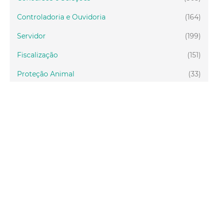
Controladoria e Ouvidoria
(164)
Servidor
(199)
Fiscalização
(151)
Proteção Animal
(33)
Relações Comunitárias
(10)
Mulheres
(21)
Regionais
(58)
Primeira Infância
(30)
Mais Lidas