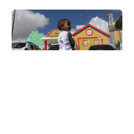
Sexta, 01 Setembro 2017 18:34
Prefeitura divulga errata
do resultado definitivo da
6ª Chamada Pública
coordenadores