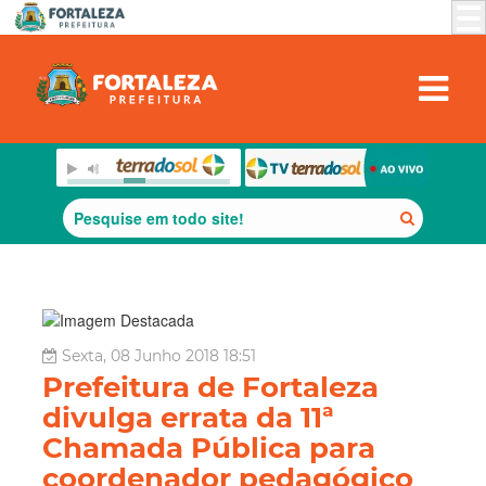
Sexta, 08 Junho 2018 18:51
Prefeitura de Fortaleza
divulga errata da 11ª
Chamada Pública para
coordenador pedagógico